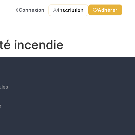
Connexion
Adhérer
Inscription
ité incendie
ales
é