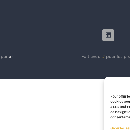
r par
a-
Fait avec
♡
pour les pr
Pour offrir 
cookies pour
à ces techn
de navigatio
consentement
Gérer les se