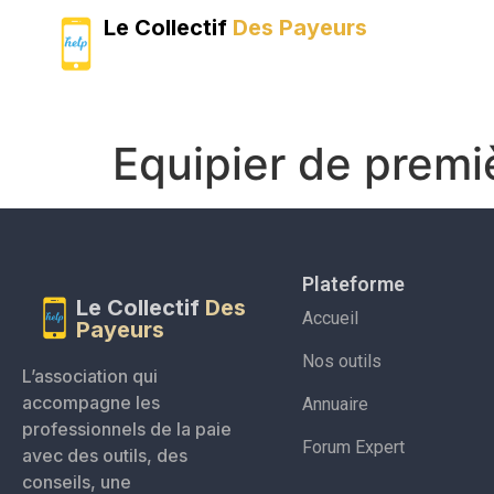
Le Collectif
Des Payeurs
Equipier de premiè
Plateforme
Le Collectif
Des
Accueil
Payeurs
Nos outils
L’association qui
accompagne les
Annuaire
professionnels de la paie
Forum Expert
avec des outils, des
conseils, une